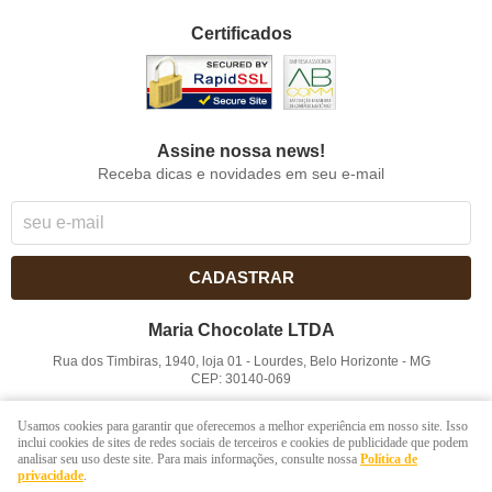
Certificados
Assine nossa news!
Receba dicas e novidades em seu e-mail
CADASTRAR
Maria Chocolate LTDA
Rua dos Timbiras, 1940, loja 01
-
Lourdes, Belo Horizonte
-
MG
CEP: 30140-069
CNPJ: 41.854.753/0001-41
Usamos cookies para garantir que oferecemos a melhor experiência em nosso site. Isso
inclui cookies de sites de redes sociais de terceiros e cookies de publicidade que podem
analisar seu uso deste site. Para mais informações, consulte nossa
Política de
LOJA VIRTUAL CRIADA POR
privacidade
.