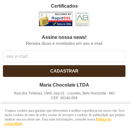
Certificados
Assine nossa news!
Receba dicas e novidades em seu e-mail
CADASTRAR
Maria Chocolate LTDA
Rua dos Timbiras, 1940, loja 01
-
Lourdes, Belo Horizonte
-
MG
CEP: 30140-069
CNPJ: 41.854.753/0001-41
Usamos cookies para garantir que oferecemos a melhor experiência em nosso site. Isso
inclui cookies de sites de redes sociais de terceiros e cookies de publicidade que podem
analisar seu uso deste site. Para mais informações, consulte nossa
Política de
LOJA VIRTUAL CRIADA POR
privacidade
.