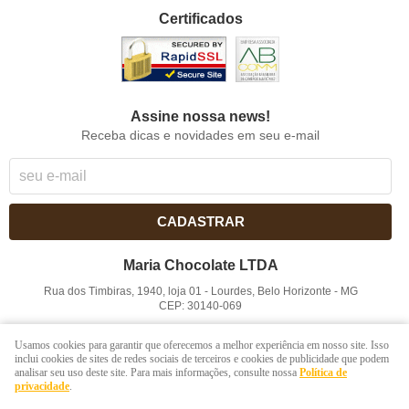
Certificados
Assine nossa news!
Receba dicas e novidades em seu e-mail
CADASTRAR
Maria Chocolate LTDA
Rua dos Timbiras, 1940, loja 01
-
Lourdes, Belo Horizonte
-
MG
CEP: 30140-069
CNPJ: 41.854.753/0001-41
Usamos cookies para garantir que oferecemos a melhor experiência em nosso site. Isso
inclui cookies de sites de redes sociais de terceiros e cookies de publicidade que podem
analisar seu uso deste site. Para mais informações, consulte nossa
Política de
LOJA VIRTUAL CRIADA POR
privacidade
.