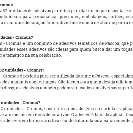
 Cromus
 32 unidades de adesivos perfeitos para dar um toque especial e c
endo ideais para personalizar presentes, embalagens, cartões, c
m a criar uma decoração única, divertida e cheia de charme para a c
nidades - Cromus?
s - Cromus é um conjunto de adesivos temáticos de Páscoa, que po
idades esses adesivos são ideais para quem busca dar um toque 
r e temático na sua celebração.
/32 unidades - Cromus?
- Cromus é perfeita para ser utilizada durante a Páscoa, especial
idades manuais com crianças. São ideais para quem deseja adicion
ém disso, os adesivos também podem ser usados em diversas superfíc
2 unidades - Cromus?
 unidades - Cromus, basta retirar os adesivos da cartela e aplica
e até mesmo em itens decorativos. O adesivo é fácil de aplicar: bas
 os adesivos em formas criativas ou distribuindo-os aleatoriamente