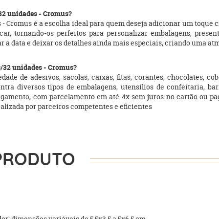
/32 unidades - Cromus?
 - Cromus é a escolha ideal para quem deseja adicionar um toque c
icar, tornando-os perfeitos para personalizar embalagens, presen
r a data e deixar os detalhes ainda mais especiais, criando uma atm
c/32 unidades - Cromus?
ade de adesivos, sacolas, caixas, fitas, corantes, chocolates, c
tra diversos tipos de embalagens, utensílios de confeitaria, bar
pagamento, com parcelamento em até 4x sem juros no cartão ou p
ealizada por parceiros competentes e eficientes
PRODUTO
: dimensões variáveis de 5,5x3,5 a 5x6,5 cm.