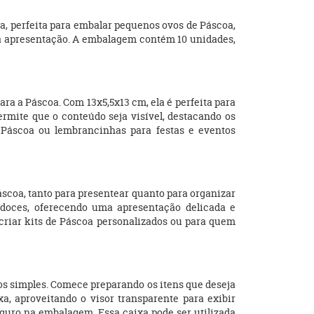
, perfeita para embalar pequenos ovos de Páscoa,
 à apresentação. A embalagem contém 10 unidades,
a a Páscoa. Com 13x5,5x13 cm, ela é perfeita para
rmite que o conteúdo seja visível, destacando os
Páscoa ou lembrancinhas para festas e eventos
áscoa, tanto para presentear quanto para organizar
 doces, oferecendo uma apresentação delicada e
criar kits de Páscoa personalizados ou para quem
os simples. Comece preparando os itens que deseja
, aproveitando o visor transparente para exibir
guro na embalagem. Essa caixa pode ser utilizada