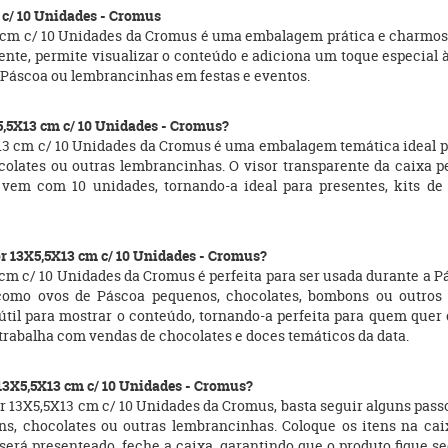
 c/ 10 Unidades - Cromus
3 cm c/ 10 Unidades da Cromus é uma embalagem prática e charmosa
ente, permite visualizar o conteúdo e adiciona um toque especial
e Páscoa ou lembrancinhas em festas e eventos.
X5,5X13 cm c/ 10 Unidades - Cromus?
3 cm c/ 10 Unidades da Cromus é uma embalagem temática ideal par
lates ou outras lembrancinhas. O visor transparente da caixa pe
m com 10 unidades, tornando-a ideal para presentes, kits de 
r 13X5,5X13 cm c/ 10 Unidades - Cromus?
cm c/ 10 Unidades da Cromus é perfeita para ser usada durante a P
 como ovos de Páscoa pequenos, chocolates, bombons ou outros
til para mostrar o conteúdo, tornando-a perfeita para quem quer 
trabalha com vendas de chocolates e doces temáticos da data.
13X5,5X13 cm c/ 10 Unidades - Cromus?
r 13X5,5X13 cm c/ 10 Unidades da Cromus, basta seguir alguns pass
, chocolates ou outras lembrancinhas. Coloque os itens na caixa
rá presenteado, feche a caixa, garantindo que o produto fique se