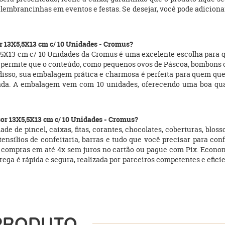
 lembrancinhas em eventos e festas. Se desejar, você pode adiciona
or 13X5,5X13 cm c/ 10 Unidades - Cromus?
5,5X13 cm c/ 10 Unidades da Cromus é uma excelente escolha para 
 permite que o conteúdo, como pequenos ovos de Páscoa, bombons ou 
disso, sua embalagem prática e charmosa é perfeita para quem que
zada. A embalagem vem com 10 unidades, oferecendo uma boa qu
sor 13X5,5X13 cm c/ 10 Unidades - Cromus?
de de pincel, caixas, fitas, corantes, chocolates, coberturas, blo
ensílios de confeitaria, barras e tudo que você precisar para con
 compras em até 4x sem juros no cartão ou pague com Pix. Econo
 entrega é rápida e segura, realizada por parceiros competentes e e
PRODUTO