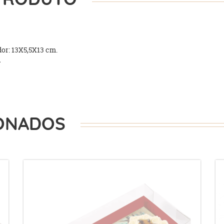
or: 13X5,5X13 cm.
.
ONADOS