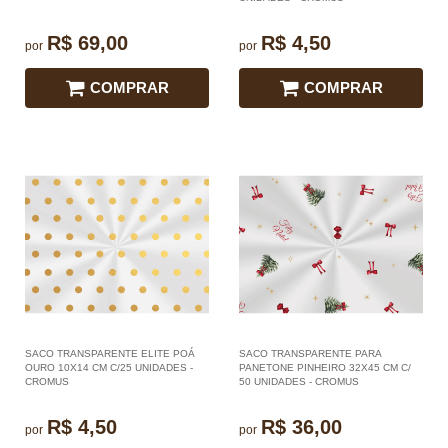
R$ 69,00
R$ 4,50
por
por
COMPRAR
COMPRAR
SACO TRANSPARENTE ELITE POÁ
SACO TRANSPARENTE PARA
OURO 10X14 CM C/25 UNIDADES -
PANETONE PINHEIRO 32X45 CM C/
CROMUS
50 UNIDADES - CROMUS
R$ 4,50
R$ 36,00
por
por