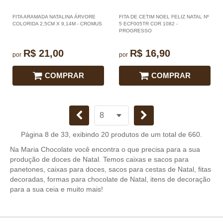
FITA ARAMADA NATALINA ÁRVORE
FITA DE CETIM NOEL FELIZ NATAL Nº
COLORIDA 2,5CM X 9,14M - CROMUS
5 ECF005TR COR 1082 -
PROGRESSO
R$ 21,00
R$ 16,90
por
por
COMPRAR
COMPRAR
Página 8 de 33, exibindo 20 produtos de um total de 660.
Na Maria Chocolate você encontra o que precisa para a sua
produção de doces de Natal. Temos caixas e sacos para
panetones, caixas para doces, sacos para cestas de Natal, fitas
decoradas, formas para chocolate de Natal, itens de decoração
para a sua ceia e muito mais!