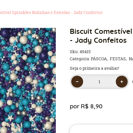
tível Sprinkles Bolinhas e Estrelas - Jady Confeitos
Biscuit Comestível
- Jady Confeitos
Sku:
49415
Categoria:
PÁSCOA
FESTAS
N
Seja o primeira a avaliar!
por
R$ 8,90