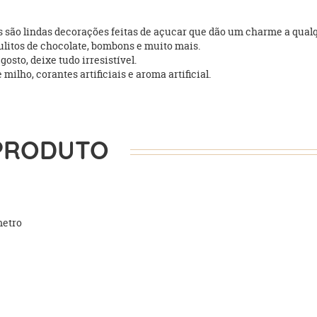
as são lindas decorações feitas de açucar que dão um charme a qua
rulitos de chocolate, bombons e muito mais.
osto, deixe tudo irresistível.
ilho, corantes artificiais e aroma artificial.
PRODUTO
metro