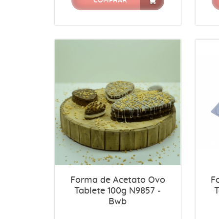
COMPRAR
Forma de Acetato Ovo
F
Tablete 100g N9857 -
T
Bwb