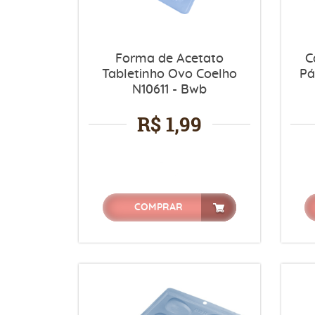
Forma de Acetato
C
Tabletinho Ovo Coelho
Pá
N10611 - Bwb
R$ 1,99
COMPRAR