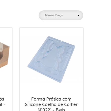
Menor Preço
os
Forma Prática com
l -
Silicone Coelho de Colher
N10221 - Bwb