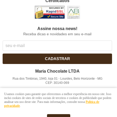
Certificados
Assine nossa news!
Receba dicas e novidades em seu e-mail
CADASTRAR
Maria Chocolate LTDA
Rua dos Timbiras, 1940, loja 01
-
Lourdes, Belo Horizonte
-
MG
CEP: 30140-069
CNPJ: 41.854.753/0001-41
Usamos cookies para garantir que oferecemos a melhor experiência em nosso site. Isso
inclui cookies de sites de redes sociais de terceiros e cookies de publicidade que podem
analisar seu uso deste site. Para mais informações, consulte nossa
Política de
LOJA VIRTUAL CRIADA POR
privacidade
.