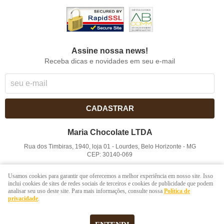
Assine nossa news!
Receba dicas e novidades em seu e-mail
CADASTRAR
Maria Chocolate LTDA
Rua dos Timbiras, 1940, loja 01
-
Lourdes, Belo Horizonte
-
MG
CEP: 30140-069
CNPJ: 41.854.753/0001-41
Usamos cookies para garantir que oferecemos a melhor experiência em nosso site. Isso
inclui cookies de sites de redes sociais de terceiros e cookies de publicidade que podem
analisar seu uso deste site. Para mais informações, consulte nossa
Política de
LOJA VIRTUAL CRIADA POR
privacidade
.