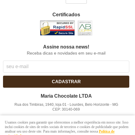
Certificados
Assine nossa news!
Receba dicas e novidades em seu e-mail
CADASTRAR
Maria Chocolate LTDA
Rua dos Timbiras, 1940, loja 01
-
Lourdes, Belo Horizonte
-
MG
CEP: 30140-069
CNPJ: 41.854.753/0001-41
Usamos cookies para garantir que oferecemos a melhor experiência em nosso site. Isso
inclui cookies de sites de redes sociais de terceiros e cookies de publicidade que podem
analisar seu uso deste site. Para mais informações, consulte nossa
Política de
LOJA VIRTUAL CRIADA POR