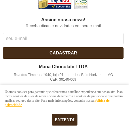
Assine nossa news!
Receba dicas e novidades em seu e-mail
CADASTRAR
Maria Chocolate LTDA
Rua dos Timbiras, 1940, loja 01
-
Lourdes, Belo Horizonte
-
MG
CEP: 30140-069
CNPJ: 41.854.753/0001-41
Usamos cookies para garantir que oferecemos a melhor experiência em nosso site. Isso
inclui cookies de sites de redes sociais de terceiros e cookies de publicidade que podem
analisar seu uso deste site. Para mais informações, consulte nossa
Política de
LOJA VIRTUAL CRIADA POR
privacidade
.
ENTENDI