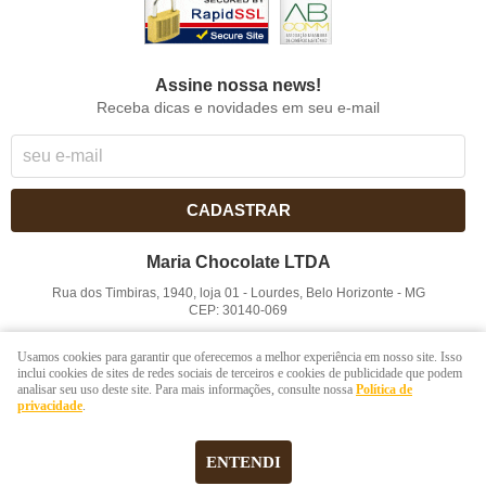
Assine nossa news!
Receba dicas e novidades em seu e-mail
CADASTRAR
Maria Chocolate LTDA
Rua dos Timbiras, 1940, loja 01
-
Lourdes, Belo Horizonte
-
MG
CEP: 30140-069
CNPJ: 41.854.753/0001-41
Usamos cookies para garantir que oferecemos a melhor experiência em nosso site. Isso
inclui cookies de sites de redes sociais de terceiros e cookies de publicidade que podem
analisar seu uso deste site. Para mais informações, consulte nossa
Política de
LOJA VIRTUAL CRIADA POR
privacidade
.
ENTENDI