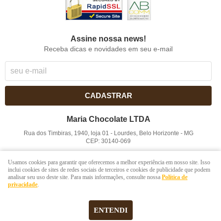
Assine nossa news!
Receba dicas e novidades em seu e-mail
CADASTRAR
Maria Chocolate LTDA
Rua dos Timbiras, 1940, loja 01
-
Lourdes, Belo Horizonte
-
MG
CEP: 30140-069
CNPJ: 41.854.753/0001-41
Usamos cookies para garantir que oferecemos a melhor experiência em nosso site. Isso
inclui cookies de sites de redes sociais de terceiros e cookies de publicidade que podem
analisar seu uso deste site. Para mais informações, consulte nossa
Política de
LOJA VIRTUAL CRIADA POR
privacidade
.
ENTENDI