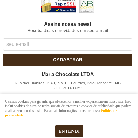
Assine nossa news!
Receba dicas e novidades em seu e-mail
CADASTRAR
Maria Chocolate LTDA
Rua dos Timbiras, 1940, loja 01
-
Lourdes, Belo Horizonte
-
MG
CEP: 30140-069
CNPJ: 41.854.753/0001-41
Usamos cookies para garantir que oferecemos a melhor experiência em nosso site. Isso
inclui cookies de sites de redes sociais de terceiros e cookies de publicidade que podem
analisar seu uso deste site. Para mais informações, consulte nossa
Política de
LOJA VIRTUAL CRIADA POR
privacidade
.
ENTENDI