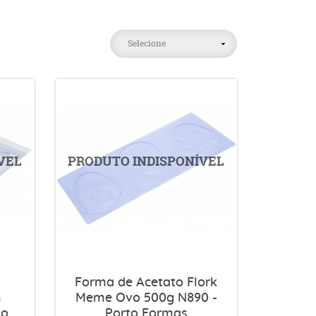
Selecione
Forma de Acetato Flork
m
Meme Ovo 500g N890 -
to
Porto Formas