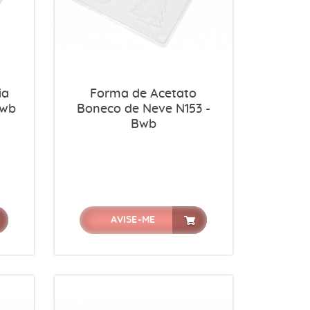
ia
Forma de Acetato
Bwb
Boneco de Neve N153 -
Bwb
AVISE-ME