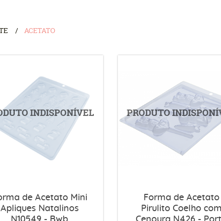
TE
ACETATO
orma de Acetato Mini
Forma de Acetato
Apliques Natalinos
Pirulito Coelho co
N10549 - Bwb
Cenoura N426 - Por