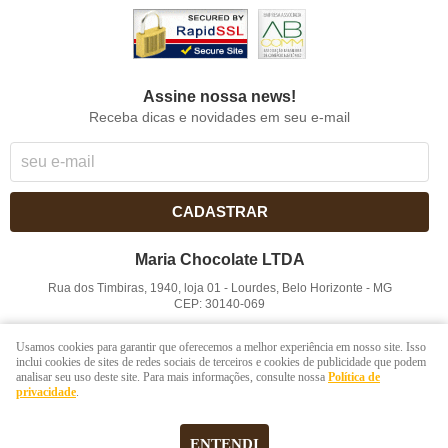
Assine nossa news!
Receba dicas e novidades em seu e-mail
CADASTRAR
Maria Chocolate LTDA
Rua dos Timbiras, 1940, loja 01
-
Lourdes, Belo Horizonte
-
MG
CEP: 30140-069
CNPJ: 41.854.753/0001-41
Usamos cookies para garantir que oferecemos a melhor experiência em nosso site. Isso
inclui cookies de sites de redes sociais de terceiros e cookies de publicidade que podem
analisar seu uso deste site. Para mais informações, consulte nossa
Política de
LOJA VIRTUAL CRIADA POR
privacidade
.
ENTENDI