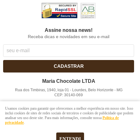
Assine nossa news!
Receba dicas e novidades em seu e-mail
CADASTRAR
Maria Chocolate LTDA
Rua dos Timbiras, 1940, loja 01
-
Lourdes, Belo Horizonte
-
MG
CEP: 30140-069
CNPJ: 41.854.753/0001-41
Usamos cookies para garantir que oferecemos a melhor experiência em nosso site. Isso
inclui cookies de sites de redes sociais de terceiros e cookies de publicidade que podem
analisar seu uso deste site. Para mais informações, consulte nossa
Política de
LOJA VIRTUAL CRIADA POR
privacidade
.
ENTENDI