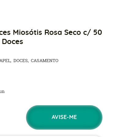
es Miosótis Rosa Seco c/ 50
a Doces
APEL
DOCES
CASAMENTO
un
AVISE-ME