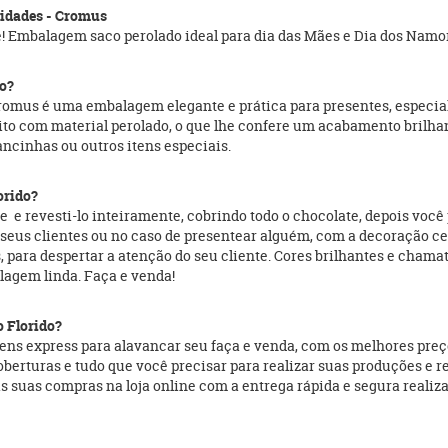
unidades - Cromus
e! Embalagem saco perolado ideal para dia das Mães e Dia dos Namo
do?
romus é uma embalagem elegante e prática para presentes, especia
eito com material perolado, o que lhe confere um acabamento brilhan
ncinhas ou outros itens especiais.
orido?
 e revesti-lo inteiramente, cobrindo todo o chocolate, depois voc
 seus clientes ou no caso de presentear alguém, com a decoração ce
res, para despertar a atenção do seu cliente. Cores brilhantes e c
lagem linda. Faça e venda!
 Florido?
ns express para alavancar seu faça e venda, com os melhores preços
 coberturas e tudo que você precisar para realizar suas produções e
suas compras na loja online com a entrega rápida e segura realizad