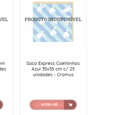
rom
Saco Express Coelhinhos
des
Azul 35x35 cm c/ 25
unidades - Cromus
AVISE-ME