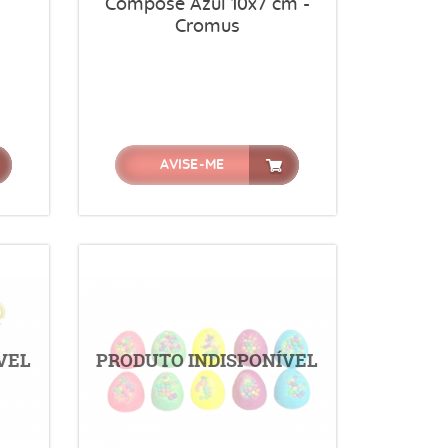
Composê Azul 10x7 cm -
Cromus
AVISE-ME