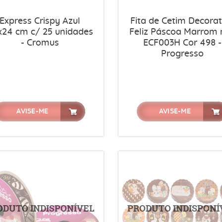
Express Crispy Azul
Fita de Cetim Decorat
x24 cm c/ 25 unidades
Feliz Páscoa Marrom n
- Cromus
ECF003H Cor 498 -
Progresso
AVISE-ME
AVISE-ME