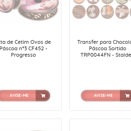
ita de Cetim Ovos de
Transfer para Chocol
Páscoa n°3 CF452 -
Páscoa Sortido
Progresso
TRP0044FN - Stald
AVISE-ME
AVISE-ME