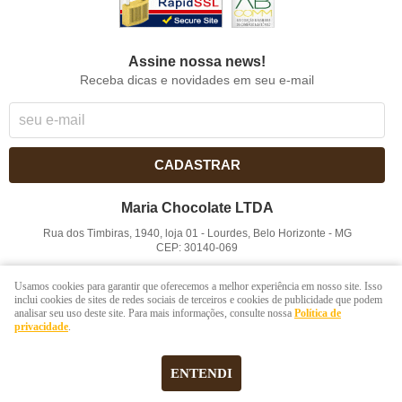
Assine nossa news!
Receba dicas e novidades em seu e-mail
CADASTRAR
Maria Chocolate LTDA
Rua dos Timbiras, 1940, loja 01
-
Lourdes, Belo Horizonte
-
MG
CEP: 30140-069
CNPJ: 41.854.753/0001-41
Usamos cookies para garantir que oferecemos a melhor experiência em nosso site. Isso
inclui cookies de sites de redes sociais de terceiros e cookies de publicidade que podem
analisar seu uso deste site. Para mais informações, consulte nossa
Política de
LOJA VIRTUAL CRIADA POR
privacidade
.
ENTENDI