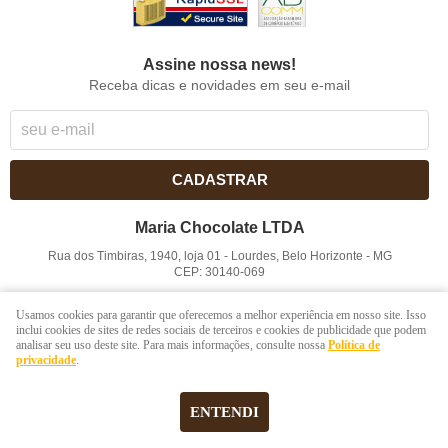
Assine nossa news!
Receba dicas e novidades em seu e-mail
CADASTRAR
Maria Chocolate LTDA
Rua dos Timbiras, 1940, loja 01
-
Lourdes, Belo Horizonte
-
MG
CEP: 30140-069
CNPJ: 41.854.753/0001-41
Usamos cookies para garantir que oferecemos a melhor experiência em nosso site. Isso
inclui cookies de sites de redes sociais de terceiros e cookies de publicidade que podem
analisar seu uso deste site. Para mais informações, consulte nossa
Política de
LOJA VIRTUAL CRIADA POR
privacidade
.
ENTENDI