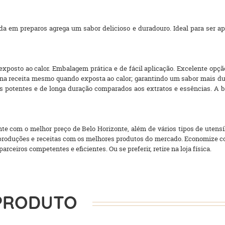
da em preparos agrega um sabor delicioso e duradouro. Ideal para ser ap
xposto ao calor. Embalagem prática e de fácil aplicação. Excelente opçã
a receita mesmo quando exposta ao calor; garantindo um sabor mais dura
 potentes e de longa duração comparados aos extratos e essências. A 
e com o melhor preço de Belo Horizonte, além de vários tipos de utensíl
as produções e receitas com os melhores produtos do mercado. Economize 
arceiros competentes e eficientes. Ou se preferir, retire na loja física.
PRODUTO