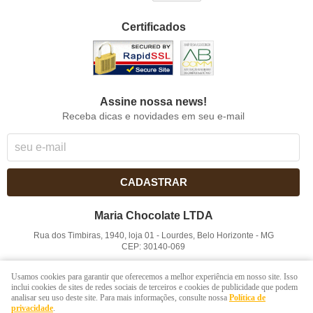
Certificados
Assine nossa news!
Receba dicas e novidades em seu e-mail
CADASTRAR
Maria Chocolate LTDA
Rua dos Timbiras, 1940, loja 01
-
Lourdes, Belo Horizonte
-
MG
CEP: 30140-069
CNPJ: 41.854.753/0001-41
Usamos cookies para garantir que oferecemos a melhor experiência em nosso site. Isso
inclui cookies de sites de redes sociais de terceiros e cookies de publicidade que podem
analisar seu uso deste site. Para mais informações, consulte nossa
Política de
LOJA VIRTUAL CRIADA POR
privacidade
.