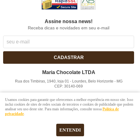
Assine nossa news!
Receba dicas e novidades em seu e-mail
CADASTRAR
Maria Chocolate LTDA
Rua dos Timbiras, 1940, loja 01
-
Lourdes, Belo Horizonte
-
MG
CEP: 30140-069
CNPJ: 41.854.753/0001-41
Usamos cookies para garantir que oferecemos a melhor experiência em nosso site. Isso
inclui cookies de sites de redes sociais de terceiros e cookies de publicidade que podem
analisar seu uso deste site. Para mais informações, consulte nossa
Política de
LOJA VIRTUAL CRIADA POR
privacidade
.
ENTENDI