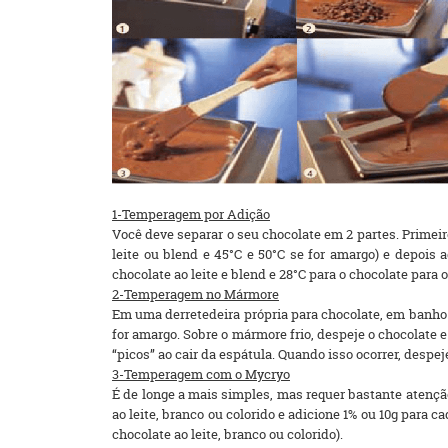
1-Temperagem por Adição
Você deve separar o seu chocolate em 2 partes. Primeir
leite ou blend e 45°C e 50°C se for amargo) e depois
chocolate ao leite e blend e 28°C para o chocolate para 
2-Temperagem no Mármore
Em uma derretedeira própria para chocolate, em banho ma
for amargo. Sobre o mármore frio, despeje o chocolate
“picos” ao cair da espátula. Quando isso ocorrer, despej
3-Temperagem com o Mycryo
É de longe a mais simples, mas requer bastante atenção.
ao leite, branco ou colorido e adicione 1% ou 10g para 
chocolate ao leite, branco ou colorido).