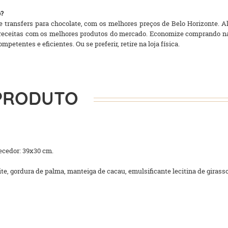
o?
 transfers para chocolate, com os melhores preços de Belo Horizonte. Al
e receitas com os melhores produtos do mercado. Economize comprando na 
petentes e eficientes. Ou se preferir, retire na loja física.
PRODUTO
ecedor: 39x30 cm.
te, gordura de palma, manteiga de cacau, emulsificante lecitina de girasso