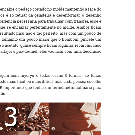
, encaixe o pedaço cortado no molde mantendo a face do
s é só retirar da geladeira e desenformar, o desenho
riência necessária para trabalhar com transfer, esse é
gue se encaixar perfeitamente no molde. Ambos ficam
sultado final não é tão perfeito, mas com um pouco de
m um tamanho um pouco maior que o bombom, pincele um
re o acetato; quase sempre ficam algumas rebarbas, caso
 alfajor e pão-de-mel, eles vão ficar com uma decoração
gem com mycryo e todas essas 3 formas, se feitas
do mais fácil ou mais difícil, mas cada pessoa escolhe
 É importante que tenha um termômetro culinário para
rão.