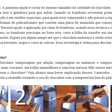
tas. A primeira opção é cortar do mesmo tamanho da cavidade do chocolate
e leve à geladeira para que esfrie. Quando os bombons estiverem pronto
pção é em moldes especiais, para quem está começando e não possui a expe
s formas de policarbonato que contém uma placa de imantada que conse
Terceira opção é aplicação por cima do bombom, usando essa técnica o re
caso, os bombons precisam ter base reta, corte a folha de transfer e
ansfer. Espere por algum tempo até que o chocolate endureça e então reti
 fervente, seque e corte as sobras. Essa estratégia é ótima para decorar
sfer?
hocolate: temperagem por adição, temperagem no mármore e tempera
mais crocante, um brilho maravilhoso e uma boa textura. Não existe méto
erar o chocolate? Veja abaixo uma breve explicação desses 3 métodos.
sim a exatidão evitando o uso do chocolate com a temperatura fora do pad