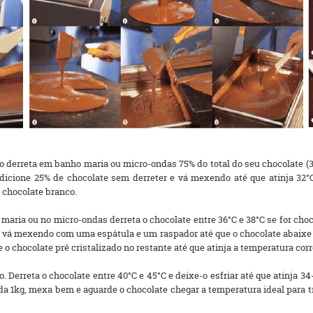
o derreta em banho maria ou micro-ondas 75% do total do seu chocolate (36°
 adicione 25% de chocolate sem derreter e vá mexendo até que atinja 32
o chocolate branco.
ria ou no micro-ondas derreta o chocolate entre 36°C e 38°C se for chocol
 e vá mexendo com uma espátula e um raspador até que o chocolate abaixe 
e o chocolate pré cristalizado no restante até que atinja a temperatura corr
 Derreta o chocolate entre 40°C e 45°C e deixe-o esfriar até que atinja 3
cada 1kg, mexa bem e aguarde o chocolate chegar a temperatura ideal para 