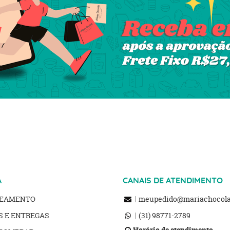
A
CANAIS DE ATENDIMENTO
REAMENTO
meupedido@mariachocolat
S E ENTREGAS
(31)
98771-2789
Horário de atendimento