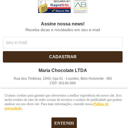
Assine nossa news!
Receba dicas e novidades em seu e-mail
CADASTRAR
Maria Chocolate LTDA
Rua dos Timbiras, 1940, loja 01
-
Lourdes, Belo Horizonte
-
MG
CEP: 30140-069
CNPJ: 41.854.753/0001-41
Usamos cookies para garantir que oferecemos a melhor experiência em nosso site. Isso
inclui cookies de sites de redes sociais de terceiros e cookies de publicidade que podem
analisar seu uso deste site. Para mais informações, consulte nossa
Política de
LOJA VIRTUAL CRIADA POR
privacidade
.
ENTENDI