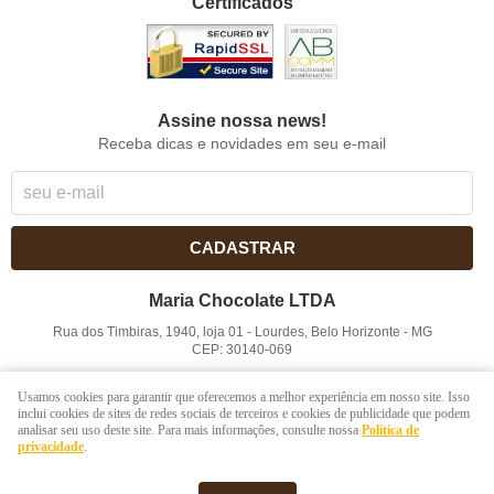
Certificados
Assine nossa news!
Receba dicas e novidades em seu e-mail
CADASTRAR
Maria Chocolate LTDA
Rua dos Timbiras, 1940, loja 01
-
Lourdes, Belo Horizonte
-
MG
CEP: 30140-069
CNPJ: 41.854.753/0001-41
Usamos cookies para garantir que oferecemos a melhor experiência em nosso site. Isso
inclui cookies de sites de redes sociais de terceiros e cookies de publicidade que podem
analisar seu uso deste site. Para mais informações, consulte nossa
Política de
LOJA VIRTUAL CRIADA POR
privacidade
.