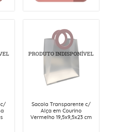
 c/
Sacola Transparente c/
sa
Alça em Courino
us
Vermelho 19,5x9,5x23 cm