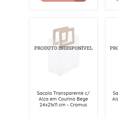
Sacola Transparente c/
Sa
Alça em Courino Bege
Al
24x21x11 cm - Cromus