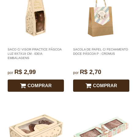
SACO C/ VISOR PRACTICE PÁSCOA
SACOLA DE PAPEL C/ FECHAMENTO
LUZ 8X7X19 CM - IDEIA
DOCE PÁSCOA P - CROMUS
EMBALAGENS
R$ 2,99
R$ 2,70
por
por
COMPRAR
COMPRAR