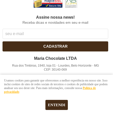
Assine nossa news!
Receba dicas e novidades em seu e-mail
CADASTRAR
Maria Chocolate LTDA
Rua dos Timbiras, 1940, loja 01
-
Lourdes, Belo Horizonte
-
MG
CEP: 30140-069
CNPJ: 41.854.753/0001-41
Usamos cookies para garantir que oferecemos a melhor experiência em nosso site. Isso
inclui cookies de sites de redes sociais de terceiros e cookies de publicidade que podem
analisar seu uso deste site. Para mais informações, consulte nossa
Política de
LOJA VIRTUAL CRIADA POR
privacidade
.
ENTENDI