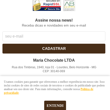
Assine nossa news!
Receba dicas e novidades em seu e-mail
CADASTRAR
Maria Chocolate LTDA
Rua dos Timbiras, 1940, loja 01
-
Lourdes, Belo Horizonte
-
MG
CEP: 30140-069
CNPJ: 41.854.753/0001-41
Usamos cookies para garantir que oferecemos a melhor experiência em nosso site. Isso
inclui cookies de sites de redes sociais de terceiros e cookies de publicidade que podem
analisar seu uso deste site. Para mais informações, consulte nossa
Política de
LOJA VIRTUAL CRIADA POR
privacidade
.
ENTENDI