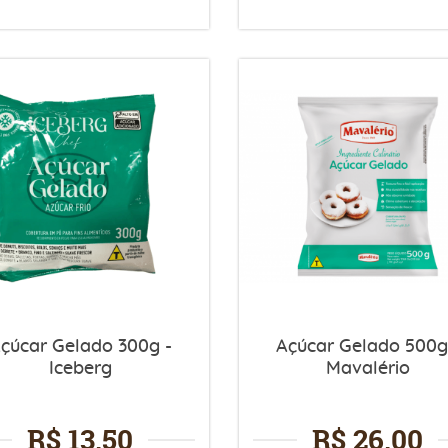
çúcar Gelado 300g -
Açúcar Gelado 500g
Iceberg
Mavalério
R$ 13,50
R$ 26,00