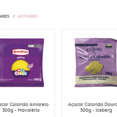
CARES
ACUCARES
úcar Colorido Amarelo
Açúcar Colorido Dour
300g - Mavalério
300g - Iceberg