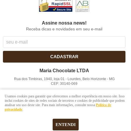
Assine nossa news!
Receba dicas e novidades em seu e-mail
CADASTRAR
Maria Chocolate LTDA
Rua dos Timbiras, 1940, loja 01
-
Lourdes, Belo Horizonte
-
MG
CEP: 30140-069
CNPJ: 41.854.753/0001-41
Usamos cookies para garantir que oferecemos a melhor experiência em nosso site. Isso
inclui cookies de sites de redes sociais de terceiros e cookies de publicidade que podem
analisar seu uso deste site. Para mais informações, consulte nossa
Política de
LOJA VIRTUAL CRIADA POR
privacidade
.
ENTENDI