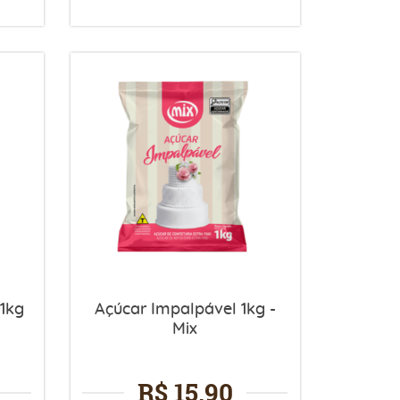
 1kg
Açúcar Impalpável 1kg -
Mix
R$ 15,90