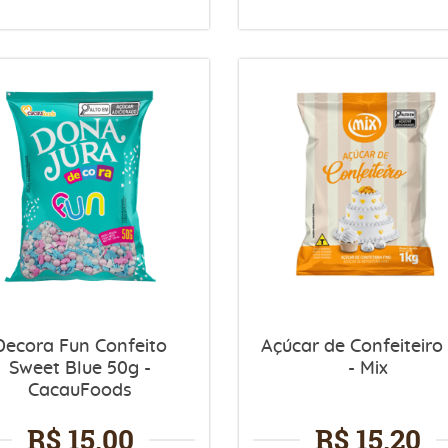
Decora Fun Confeito
Açúcar de Confeiteiro
Sweet Blue 50g -
- Mix
CacauFoods
R$ 15,00
R$ 15,20