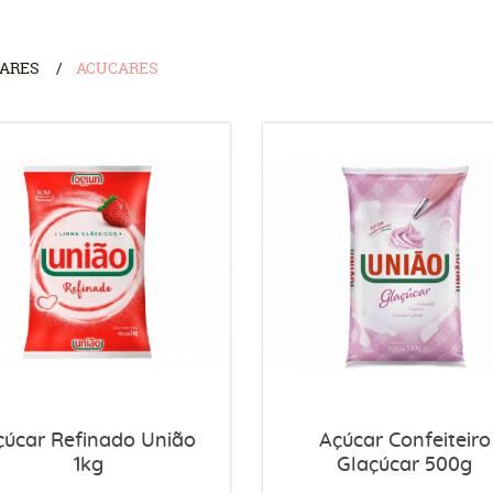
CARES
ACUCARES
çúcar Refinado União
Açúcar Confeiteiro
1kg
Glaçúcar 500g