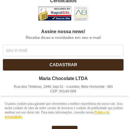
Certificados
Assine nossa news!
Receba dicas e novidades em seu e-mail
CADASTRAR
Maria Chocolate LTDA
Rua dos Timbiras, 1940, loja 01
-
Lourdes, Belo Horizonte
-
MG
CEP: 30140-069
CNPJ: 41.854.753/0001-41
Usamos cookies para garantir que oferecemos a melhor experiência em nosso site. Isso
inclui cookies de sites de redes sociais de terceiros e cookies de publicidade que podem
analisar seu uso deste site. Para mais informações, consulte nossa
Política de
LOJA VIRTUAL CRIADA POR
privacidade
.