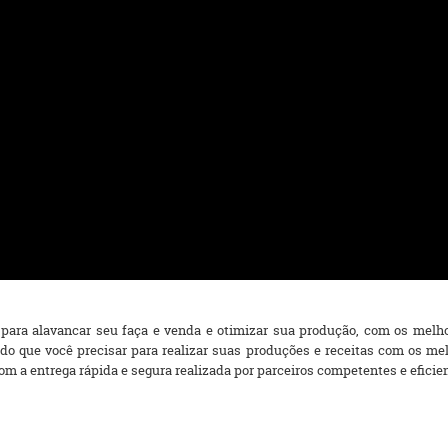
para alavancar seu faça e venda e otimizar sua produção, com os melho
e tudo que você precisar para realizar suas produções e receitas com os
m a entrega rápida e segura realizada por parceiros competentes e eficientes