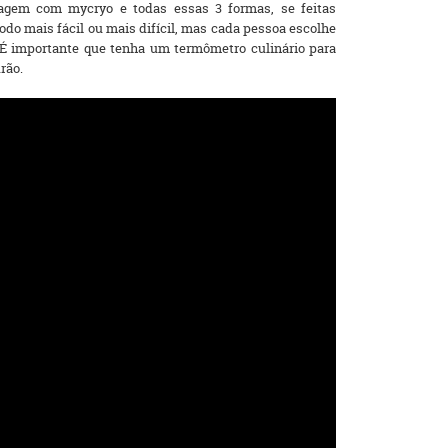
gem com mycryo e todas essas 3 formas, se feitas
do mais fácil ou mais difícil, mas cada pessoa escolhe
É importante que tenha um termômetro culinário para
drão.