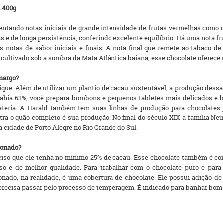
% 400g
ntando notas iniciais de grande intensidade de frutas vermelhas como c
sas e de longa persistência, conferindo excelente equilíbrio. Há uma no
s notas de sabor iniciais e finais. A nota final que remete ao tabaco 
 cultivado sob a sombra da Mata Atlântica baiana, esse chocolate oferece
margo?
ue. Além de utilizar um plantio de cacau sustentável, a produção dessa
Bahia 63%, você prepara bombons e pequenos tabletes mais delicados e b
olateria. A Harald também tem suas linhas de produção para chocolates 
tra o quão completo é sua produção. No final do século XIX a família Ne
a cidade de Porto Alegre no Rio Grande do Sul.
ionado?
eciso que ele tenha no mínimo 25% de cacau. Esse chocolate também é co
 e de melhor qualidade. Para trabalhar com o chocolate puro e para s
nado, na realidade, é uma cobertura de chocolate. Ele possui adição de 
 precisa passar pelo processo de temperagem. É indicado para banhar bom