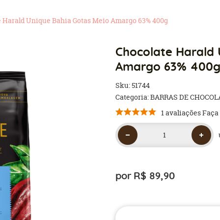
e Harald Unique Bahia Gotas Meio Amargo 63% 400g
Chocolate Harald 
Amargo 63% 400
Sku:
51744
Categoria:
BARRAS DE CHOCOL
1 avaliações
Faça
por
R$ 89,90