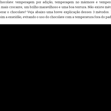
hocolate: temperagem por adição, temperagem no mármore e tempera
mais crocante, um brilho maravilhoso e uma boa textura. Não existe méto
erar o chocolate?
Veja abaixo uma breve explicação desses 3 métodos. 
sim a exatidão, evitando o uso do chocolate com a temperatura fora do pa