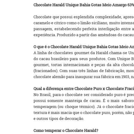
Chocolate Harald Unique Bahia Gotas Meio Amargo 63
Chocolate que possui esplendida complexidade, aprese
caramelo e cítrico como o limão siciliano, muito inten
passagem, estabelecendo perfeita interligação entre a
experiência. Produzido a partir das amêndoas do cacau
O que é o Chocolate Harald Unique Bahia Gotas Meio A
A linha de chocolates gourmet da Harald chama-se Uniq
do cacau brasileiro para seus produtos. Com Unique 
gourmet, tortas internacionais e peças da alta choc
(fracionados). Com suas três linhas de fabricação, mos
chocolate alemão para inaugurar sua fábrica em 1903, n
Qual a diferença entre Chocolate Puro x Chocolate Frac
No Brasil, para o chocolate ser considerado puro é pr
possui somente manteiga de cacau. É o mais saboroso
temperagem (ou choque térmico). Já o chocolate fracio
textura é mais macia que o chocolate puro, porém, não
e outros tipos de decoração.
Como temperar o Chocolate Harald?