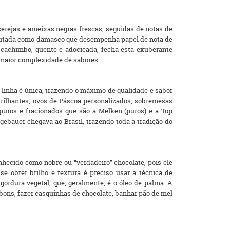
erejas e ameixas negras frescas, seguidas de notas de
ta frutada como damasco que desempenha papel de nota de
de cachimbo, quente e adocicada, fecha esta exuberante
 maior complexidade de sabores.
 linha é única, trazendo o máximo de qualidade e sabor
rilhantes, ovos de Páscoa personalizados, sobremesas
puros e fracionados que são a Melken (puros) e a Top
ugebauer chegava ao Brasil, trazendo toda a tradição do
nhecido como nobre ou “verdadeiro” chocolate, pois ele
e obter brilho e textura é preciso usar a técnica de
gordura vegetal, que, geralmente, é o óleo de palma. A
bons, fazer casquinhas de chocolate, banhar pão de mel