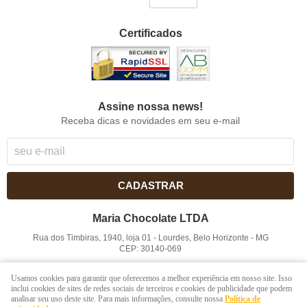
Certificados
Assine nossa news!
Receba dicas e novidades em seu e-mail
CADASTRAR
Maria Chocolate LTDA
Rua dos Timbiras, 1940, loja 01
-
Lourdes, Belo Horizonte
-
MG
CEP: 30140-069
CNPJ: 41.854.753/0001-41
Usamos cookies para garantir que oferecemos a melhor experiência em nosso site. Isso
inclui cookies de sites de redes sociais de terceiros e cookies de publicidade que podem
analisar seu uso deste site. Para mais informações, consulte nossa
Política de
LOJA VIRTUAL CRIADA POR