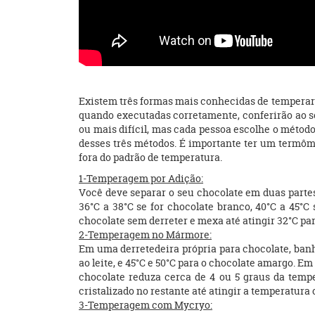
Existem três formas mais conhecidas de temperar
quando executadas corretamente, conferirão ao s
ou mais difícil, mas cada pessoa escolhe o métod
desses três métodos. É importante ter um termôme
fora do padrão de temperatura.
1-Temperagem por Adição:
Você deve separar o seu chocolate em duas partes
36°C a 38°C se for chocolate branco, 40°C a 45°C 
chocolate sem derreter e mexa até atingir 32°C par
2-Temperagem no Mármore:
Em uma derretedeira própria para chocolate, banh
ao leite, e 45°C e 50°C para o chocolate amargo. 
chocolate reduza cerca de 4 ou 5 graus da temper
cristalizado no restante até atingir a temperatura 
3-Temperagem com Mycryo: