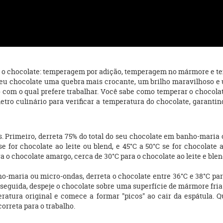
 o chocolate: temperagem por adição, temperagem no mármore e t
eu chocolate uma quebra mais crocante, um brilho maravilhoso e 
o com o qual prefere trabalhar. Você sabe como temperar o chocol
tro culinário para verificar a temperatura do chocolate, garantin
. Primeiro, derreta 75% do total do seu chocolate em banho-maria
se for chocolate ao leite ou blend, e 45°C a 50°C se for chocolat
a o chocolate amargo, cerca de 30°C para o chocolate ao leite e blen
o-maria ou micro-ondas, derreta o chocolate entre 36°C e 38°C para
Em seguida, despeje o chocolate sobre uma superfície de mármore fr
atura original e comece a formar "picos" ao cair da espátula. Qu
correta para o trabalho.