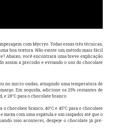
emperagem com Mycryo. Todas essas três técnicas,
uma boa textura. Não existe um método mais fácil
ate? Abaixo, você encontrará uma breve explicação
do assim a precisão e evitando o uso do chocolate
 ou no micro-ondas, atingindo uma temperatura de
e amargo. Em seguida, adicione os 25% restantes de
d, e 28°C para o chocolate branco.
 o chocolate branco, 40°C e 45°C para o chocolate
ia e mexa com uma espátula e um raspador até que o
ando isso acontecer, despeje o chocolate já pré-