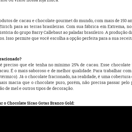
?
produtos de cacau e chocolate gourmet do mundo, com mais de 150 an
rich para as terras brasileiras. Com sua fábrica em Extrema, no 
istória do grupo Barry Callebaut ao paladar brasileiro. A produção
s. Isso permite que você escolha a opção perfeita para a sua receit
 Fracionado?
o é preciso que ele tenha no mínimo 25% de cacau. Esse chocola
cau. É o mais saboroso e de melhor qualidade. Para trabalhar com o
érmico). Já o chocolate fracionado, na realidade, é uma cobertura d
 mais macia que o chocolate puro, porém, não precisa passar pel
o de mel e outros tipos de decoração.
r o Chocolate Sicao Gotas Branco Gold: