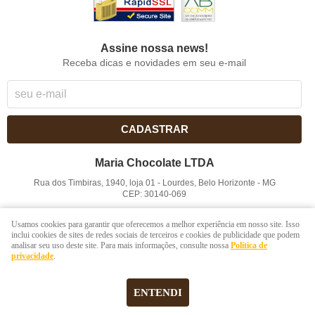
Assine nossa news!
Receba dicas e novidades em seu e-mail
CADASTRAR
Maria Chocolate LTDA
Rua dos Timbiras, 1940, loja 01
-
Lourdes, Belo Horizonte
-
MG
CEP: 30140-069
CNPJ: 41.854.753/0001-41
Usamos cookies para garantir que oferecemos a melhor experiência em nosso site. Isso
inclui cookies de sites de redes sociais de terceiros e cookies de publicidade que podem
analisar seu uso deste site. Para mais informações, consulte nossa
Política de
LOJA VIRTUAL CRIADA POR
privacidade
.
ENTENDI