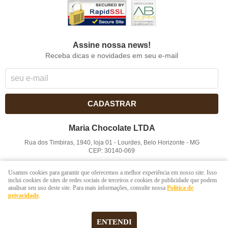
Assine nossa news!
Receba dicas e novidades em seu e-mail
CADASTRAR
Maria Chocolate LTDA
Rua dos Timbiras, 1940, loja 01
-
Lourdes, Belo Horizonte
-
MG
CEP: 30140-069
CNPJ: 41.854.753/0001-41
Usamos cookies para garantir que oferecemos a melhor experiência em nosso site. Isso
inclui cookies de sites de redes sociais de terceiros e cookies de publicidade que podem
analisar seu uso deste site. Para mais informações, consulte nossa
Política de
LOJA VIRTUAL CRIADA POR
privacidade
.
ENTENDI