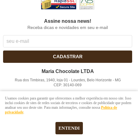
Assine nossa news!
Receba dicas e novidades em seu e-mail
CADASTRAR
Maria Chocolate LTDA
Rua dos Timbiras, 1940, loja 01
-
Lourdes, Belo Horizonte
-
MG
CEP: 30140-069
CNPJ: 41.854.753/0001-41
Usamos cookies para garantir que oferecemos a melhor experiência em nosso site. Isso
inclui cookies de sites de redes sociais de terceiros e cookies de publicidade que podem
analisar seu uso deste site. Para mais informações, consulte nossa
Política de
LOJA VIRTUAL CRIADA POR
privacidade
.
ENTENDI