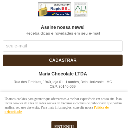
Assine nossa news!
Receba dicas e novidades em seu e-mail
CADASTRAR
Maria Chocolate LTDA
Rua dos Timbiras, 1940, loja 01
-
Lourdes, Belo Horizonte
-
MG
CEP: 30140-069
CNPJ: 41.854.753/0001-41
Usamos cookies para garantir que oferecemos a melhor experiência em nosso site. Isso
inclui cookies de sites de redes sociais de terceiros e cookies de publicidade que podem
analisar seu uso deste site. Para mais informações, consulte nossa
Política de
LOJA VIRTUAL CRIADA POR
privacidade
.
ENTENDI