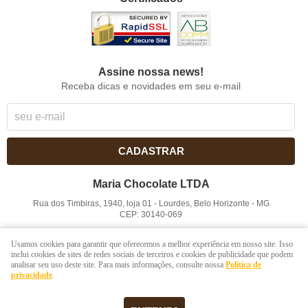
Assine nossa news!
Receba dicas e novidades em seu e-mail
CADASTRAR
Maria Chocolate LTDA
Rua dos Timbiras, 1940, loja 01
-
Lourdes, Belo Horizonte
-
MG
CEP: 30140-069
CNPJ: 41.854.753/0001-41
Usamos cookies para garantir que oferecemos a melhor experiência em nosso site. Isso
inclui cookies de sites de redes sociais de terceiros e cookies de publicidade que podem
analisar seu uso deste site. Para mais informações, consulte nossa
Política de
LOJA VIRTUAL CRIADA POR
privacidade
.