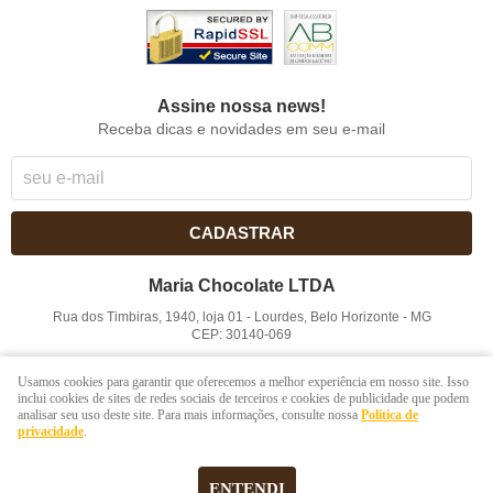
Assine nossa news!
Receba dicas e novidades em seu e-mail
CADASTRAR
Maria Chocolate LTDA
Rua dos Timbiras, 1940, loja 01
-
Lourdes, Belo Horizonte
-
MG
CEP: 30140-069
CNPJ: 41.854.753/0001-41
Usamos cookies para garantir que oferecemos a melhor experiência em nosso site. Isso
inclui cookies de sites de redes sociais de terceiros e cookies de publicidade que podem
analisar seu uso deste site. Para mais informações, consulte nossa
Política de
LOJA VIRTUAL CRIADA POR
privacidade
.
ENTENDI