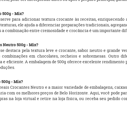
o 500g - Mix?
 serve para adicionar textura crocante às receitas, enriquecendo
texturas, ele ajuda a diferenciar preparações tradicionais, agrega
 a combinação entre cremosidade e crocância é um importante dife
es Neutro 500g - Mix?
se destaca pela textura leve e crocante, sabor neutro e grande ve
s combinações em chocolates, recheios e sobremesas. Outro difer
a e eficiente. A embalagem de 500g oferece excelente rendimento 
oduções.
 500g - Mix?
eais Crocantes Neutro e a maior variedade de embalagens, caixas de
taria com os melhores preços de Belo Horizonte. Aqui, você pode pa
as na loja virtual e retire na loja física, ou receba seu pedido c