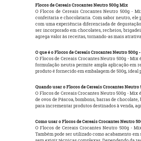
Flocos de Cereais Crocantes Neutro 500g Mix
O Flocos de Cereais Crocantes Neutro 500g - Mix
confeitaria e chocolataria. Com sabor neutro, ele p
com uma experiência diferenciada de degustação. M
ser incorporado em chocolates, recheios, brigadei
agrega valor às receitas, tornando-as mais atrativ
O que é o Flocos de Cereais Crocantes Neutro 500g 
O Flocos de Cereais Crocantes Neutro 500g - Mix 
formulação neutra permite ampla aplicação em rec
produto é fornecido em embalagem de 500g, ideal pa
Quando usar o Flocos de Cereais Crocantes Neutro 
O Flocos de Cereais Crocantes Neutro 500g - Mix 
de ovos de Páscoa, bombons, barras de chocolate, 
para incrementar produtos destinados à venda, a
Como usar o Flocos de Cereais Crocantes Neutro 50
O Flocos de Cereais Crocantes Neutro 500g - Mix
Também pode ser utilizado como acabamento em sob
sem exigir técnicas complexas. Dependendo da rece