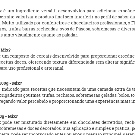
 é um ingrediente versátil desenvolvido para adicionar crocânci
ermite valorizar o produto final sem interferir no perfil de sabor 
uito utilizado por confeiteiros e chocolateiros profissionais, o 
ros, trufas, barras recheadas, ovos de Páscoa, sobremesas e divers
as tanto visualmente quanto ao paladar.
- Mix?
é um composto de cereais desenvolvido para proporcionar crocânci
eitas doces, oferecendo textura diferenciada sem alterar signific
ra uso profissional e artesanal.
500g - Mix?
é indicado para receitas que necessitam de uma camada extra de te
brigadeiros gourmet, trufas, recheios, sobremesas geladas, bolos, 
gregando valor percebido e proporcionando uma experiência mais i
0g - Mix?
 pode ser misturado diretamente em chocolates derretidos, reche
remesas e doces decorados. Sua aplicação é simples e prática, pe
ita, pode ser incorporado antes ou após o preparo principal, garant