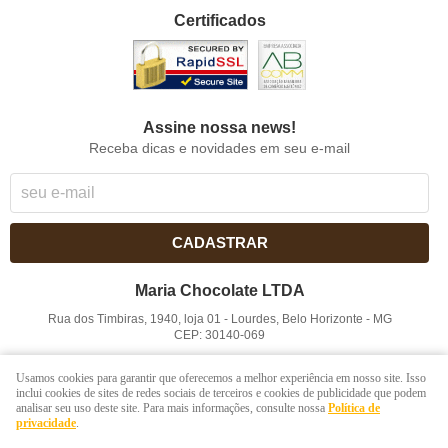
Certificados
Assine nossa news!
Receba dicas e novidades em seu e-mail
CADASTRAR
Maria Chocolate LTDA
Rua dos Timbiras, 1940, loja 01
-
Lourdes, Belo Horizonte
-
MG
CEP: 30140-069
CNPJ: 41.854.753/0001-41
Usamos cookies para garantir que oferecemos a melhor experiência em nosso site. Isso
inclui cookies de sites de redes sociais de terceiros e cookies de publicidade que podem
analisar seu uso deste site. Para mais informações, consulte nossa
Política de
LOJA VIRTUAL CRIADA POR
privacidade
.